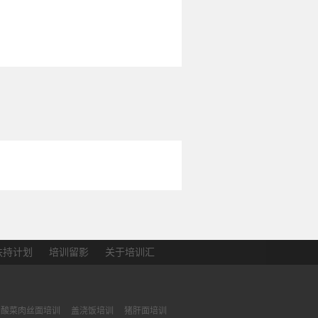
扶持计划
培训留影
关于培训汇
酸菜肉丝面培训
盖浇饭培训
猪肝面培训