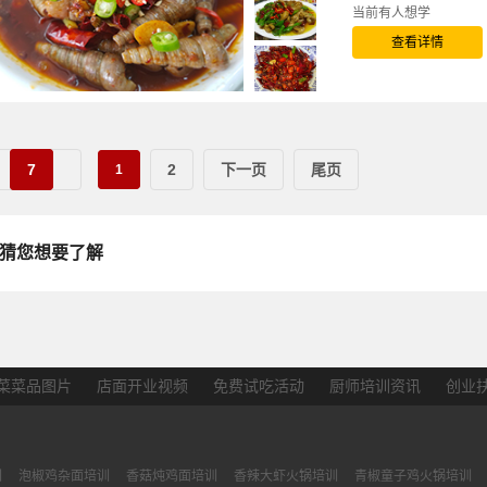
当前有
人想学
查看详情
7
2
下一页
尾页
1
猜您想要了解
菜菜品图片
店面开业视频
免费试吃活动
厨师培训资讯
创业
训
泡椒鸡杂面培训
香菇炖鸡面培训
香辣大虾火锅培训
青椒童子鸡火锅培训