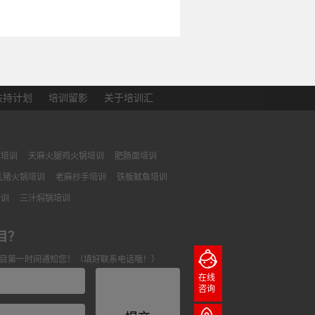
扶持计划
培训留影
关于培训汇
面培训
天麻火腿鸡火锅培训
肥肠面培训
乳猪火锅培训
老麻抄手培训
铁板鱿鱼培训
培训
三汁焖锅培训
目？
目第一时间通知您！（填好联系电话哦！）
在线
咨询