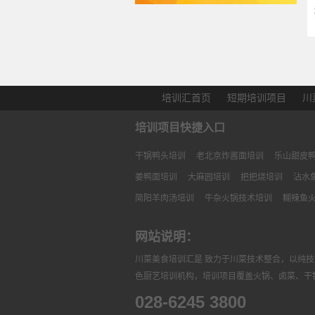
培训汇首页
短期培训项目
川
培训项目快捷入口
干锅鸭头培训
老北京炸酱面培训
乐山甜皮
姜鸭面培训
大麻园培训
把把烧培训
沾水
简阳羊肉汤培训
牛杂火锅技术培训
糊辣鱼
网站说明：
川菜美食培训汇是 致力于川菜技术整合，以纯
色厨艺培训机构，培训项目覆盖火锅、卤菜、干
028-6245 3800