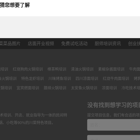
猜您想要了解
菜菜品图片
店面开业视频
免费试吃活动
厨师培训资讯
创业
鸭培训
红烧狗肉火锅培训
樟茶鸭培训
清油火锅培训
素椒杂酱面培训
牛肉
鱼火锅培训
特色龙虾培训
川味烤鱼培训
四川凉面培训
红烧牛肉面培训
烤
火锅培训
宜宾燃面培训
腊排火锅培训
太安鱼火锅培训
凉面培训
冷吃技术
没有找到想学习的项
技术培训、开店、就业指导为一体的民间特
提交项目信息，我们有合适的项
锅、小吃等90%的川菜特色项目。