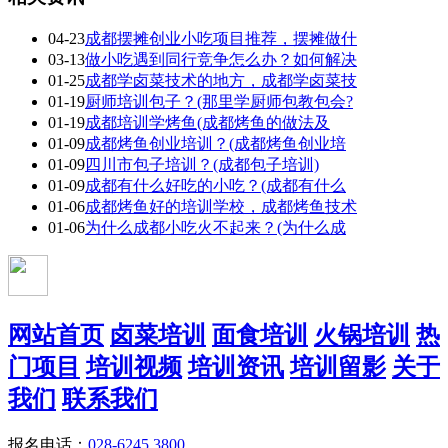
04-23
成都摆摊创业小吃项目推荐，摆摊做什
03-13
做小吃遇到同行竞争怎么办？如何解决
01-25
成都学卤菜技术的地方，成都学卤菜技
01-19
厨师培训包子？(那里学厨师包教包会?
01-19
成都培训学烤鱼(成都烤鱼的做法及
01-09
成都烤鱼创业培训？(成都烤鱼创业培
01-09
四川市包子培训？(成都包子培训)
01-09
成都有什么好吃的小吃？(成都有什么
01-06
成都烤鱼好的培训学校，成都烤鱼技术
01-06
为什么成都小吃火不起来？(为什么成
网站首页
卤菜培训
面食培训
火锅培训
热
门项目
培训视频
培训资讯
培训留影
关于
我们
联系我们
报名电话：
028-6245 3800