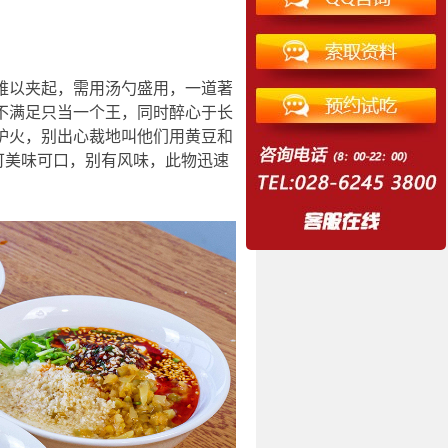
难以夹起，需用汤勺盛用，一道著
不满足只当一个王，同时醉心于长
炉火，别出心裁地叫他们用黄豆和
可美味可口，别有风味，此物迅速