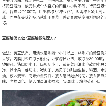
主要分为甜、咸两种吃法。一般来说，甜食主要分布于中国南方
将黄豆浸泡，依品种或个人喜好约四至八小时不等，待黄豆吸
滚，复降温至100℃。后步骤称为"冲豆花"，即需冲入凝固剂豆
成。而豆花美味的技巧就出于豆浆与蒸碗豆腐脑专用料融合的
巧。
豆腐脑怎么做?豆腐脑做法配方?
做法：黄豆洗净，用清水浸泡四个小时以上；将泡好的黄豆倒
豆浆；内脂用少许凉水融化；豆浆滤掉豆渣，放凉至80-90度
钟即可。猪肉切小丁、扇贝切小丁、黄花菜用清水泡软切小段
净、撕小朵，姜切末；猪肉丁、扇贝丁分别加生抽、料酒、水
油，放入姜末、肉末炒至变白，放入扇贝翻炒均匀，放入黄瓜
味、老抽调色，倒入适量清水煮沸，*后加水淀粉勾芡即可。