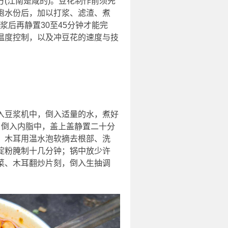
(江南是咸的)。豆花制作前须先
饱水份后，加以打浆、滤渣、煮
浆后再静置30至45分钟才能完
温度控制，以及冲豆花的速度与技
入豆浆机中，倒入适量的水，煮好
，倒入内脂中，盖上盖静置二十分
；木耳用温水泡软摘去根部、洗
淀粉腌制十几分钟；锅中放少许
菜、木耳翻炒片刻，倒入生抽调