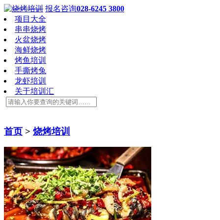
报名咨询
028-6245 3800
项目大全
串串烧烤
火盆烧烤
海鲜烧烤
烤鱼培训
手撕烤兔
龙虾培训
关于培训汇
首页
>
烧烤培训