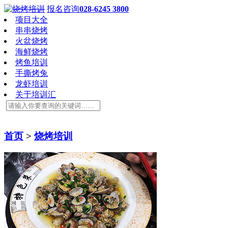
报名咨询
028-6245 3800
项目大全
串串烧烤
火盆烧烤
海鲜烧烤
烤鱼培训
手撕烤兔
龙虾培训
关于培训汇
首页
>
烧烤培训