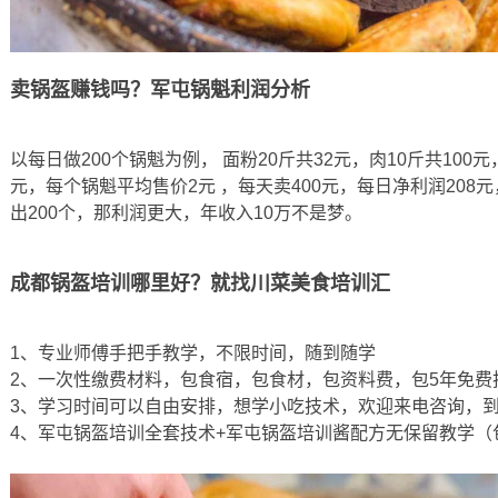
卖锅盔赚钱吗？军屯锅魁利润分析
以每日做200个锅魁为例， 面粉20斤共32元，肉10斤共100元
元，每个锅魁平均售价2元 ，每天卖400元，每日净利润208元
出200个，那利润更大，年收入10万不是梦。
成都锅盔培训哪里好？就找川菜美食培训汇
1、专业师傅手把手教学，不限时间，随到随学
2、一次性缴费材料，包食宿，包食材，包资料费，包5年免费
3、学习时间可以自由安排，想学小吃技术，欢迎来电咨询，
4、军屯锅盔培训全套技术+军屯锅盔培训酱配方无保留教学（