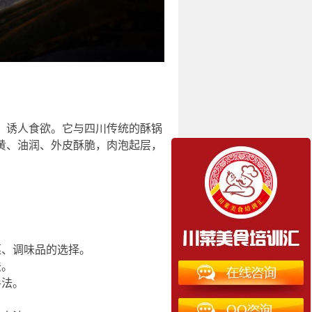
，诱人食欲。它与四川传统的酥锅
黄、油润、外皮酥脆，肉泡起层，
菜、调味品的选择。
法。
手法。