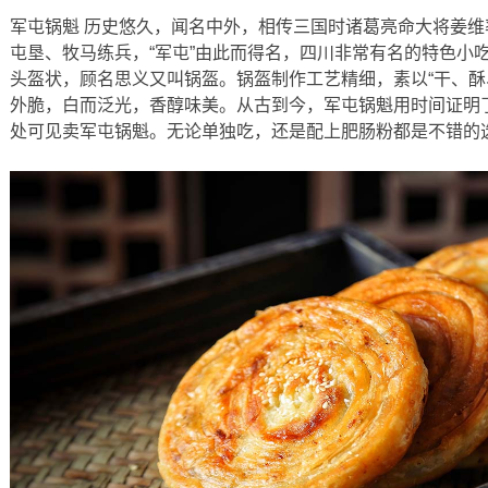
军屯锅魁 历史悠久，闻名中外，相传三国时诸葛亮命大将姜
屯垦、牧马练兵，“军屯”由此而得名，四川非常有名的特色小吃
头盔状，顾名思义又叫锅盔。锅盔制作工艺精细，素以“干、酥
外脆，白而泛光，香醇味美。从古到今，军屯锅魁用时间证明
处可见卖军屯锅魁。无论单独吃，还是配上肥肠粉都是不错的