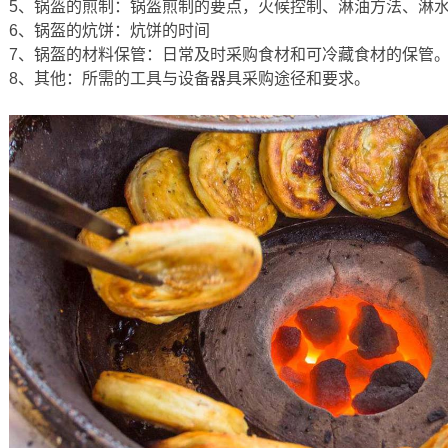
5、锅盔的煎制：锅盔煎制的要点，火候控制、淋油方法、淋
6、锅盔的炕饼：炕饼的时间
7、锅盔的材料保管：日常及时采购食材和可冷藏食材的保管
8、其他：所需的工具与设备器具采购途径和要求。