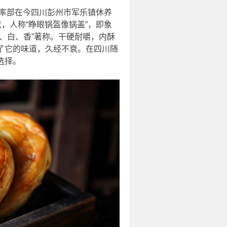
维率部在今四川彭州市军乐镇休养
，人称“睁眼锅盔像锅盖”，即象
、白、香”著称。干硬耐嚼，内酥
了它的味道，久经不衰。在四川随
选择。