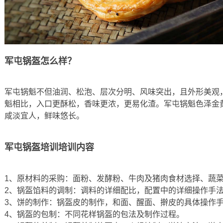
军屯锅盔怎么样？
军屯锅魁不但油润、松泡、层次分明、风味突出，且外形美观
魁相比，入口更酥松，香味更浓，更易化渣。军屯锅魁色泽金
咸淡宜人，鲜味悠长
。
军屯锅盔培训培训内容
1、原材料的采购：面粉、发酵粉、牛肉及猪肉食材选择、蔬
2、锅盔馅料的调制：调料的详细配比，配置中的详细操作手
3、饼的制作：锅盔皮的制作，和面、醒面、擀皮的具体操作
4、锅盔的包制：不同花样锅盔的包法及制作过程。