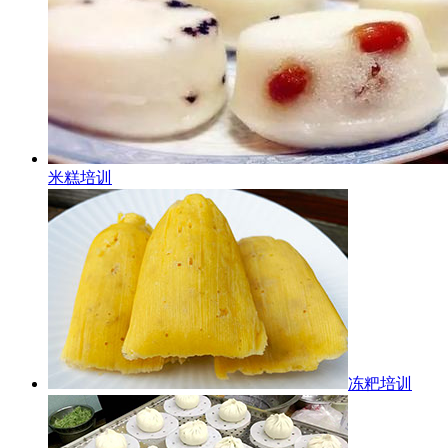
米糕培训
冻粑培训