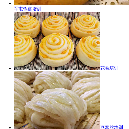
军屯锅盔培训
花卷培训
燕窝丝培训