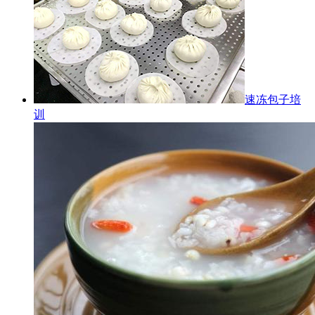
速冻包子培
训