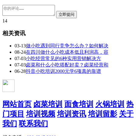
14
相关资讯
03-13
做小吃遇到同行竞争怎么办？如何解决
08-24
在四川做什么小吃成本低且利润高，容
07-03
小吃经营常见的6种实用营销解决方
07-03
卤菜和什么小吃搭配好卖？卤菜经营和
06-28
抖音小吃培训2000元学6项真的靠谱
网站首页
卤菜培训
面食培训
火锅培训
热
门项目
培训视频
培训资讯
培训留影
关于
我们
联系我们