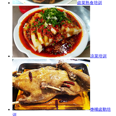
卤菜熟食培训
凉菜培训
馋嘴卤鹅培
训