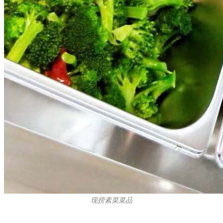
现捞素菜菜品