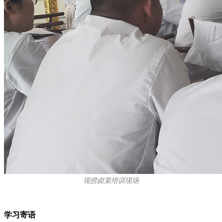
现捞卤菜培训现场
学习寄语