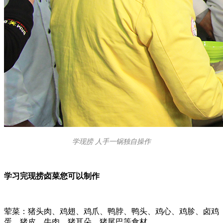
学现捞 人手一锅独自操作
学习完现捞卤菜您可以制作
荤菜：猪头肉、鸡翅、鸡爪、鸭脖、鸭头、鸡心、鸡胗、卤鸡
蛋、猪皮、牛肉、猪耳朵、猪尾巴等食材