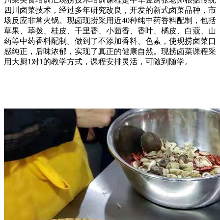
四川卤菜技术，经过多年研究改良，开发的新式卤菜品种，市
场反应非常火锅。现卤现捞采用近40种纯中药香料配制，包括
草果、荜拨、桂皮、千里香、小茴香、香叶、橘皮、白蔻、山
药等中药香料配制。做到了不添加香料、色素，使现捞卤菜口
感纯正，后味浓郁，实现了真正的健康自然。现捞卤菜课程采
用大厨1对1的教学方式，课程安排灵活，可随到随学。