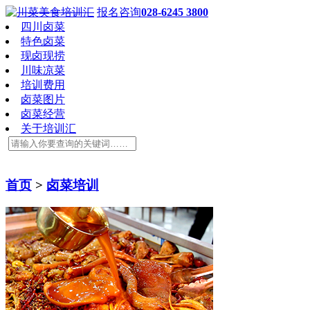
报名咨询
028-6245 3800
四川卤菜
特色卤菜
现卤现捞
川味凉菜
培训费用
卤菜图片
卤菜经营
关于培训汇
首页
>
卤菜培训