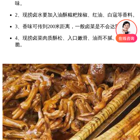
味。
2、现捞卤水要加入油酥糍粑辣椒、红油、白寇等香料。
3、香味可传到200米距离，一般卤菜是不会达到的。
4、现捞卤菜肉质酥松、入口嫩滑、油而不腻、素菜嫩
脆。