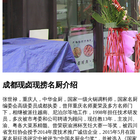
成都现卤现捞名厨介绍
张世禄，重庆人，中华金厨，国家一级火锅调料师，国家名厨
编委会高级委员成都执委，曾拜重庆名师夏荣及多方名师门
下，相继被派往越南、尼泊尔等地工作，1998年担任技术研发
员，多次被市考委和公司聘请为顾问，现任教13年，主攻川、
渝、粤各大菜系精髓。曾荣获渝洲杯烹饪大赛一等奖，被四川
省烹饪协会授予2014年度技术推广诚信企业，2015年5月在国
家名厨征选评定中被评为“中国名厨金勺奖”，并被选入《国家