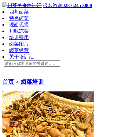
报名咨询
028-6245 3800
四川卤菜
特色卤菜
现卤现捞
川味凉菜
培训费用
卤菜图片
卤菜经营
关于培训汇
首页
>
卤菜培训