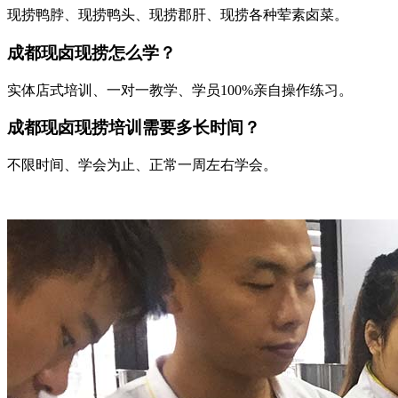
现捞鸭脖、现捞鸭头、现捞郡肝、现捞各种荤素卤菜。
成都现卤现捞怎么学？
实体店式培训、一对一教学、学员100%亲自操作练习。
成都现卤现捞培训需要多长时间？
不限时间、学会为止、正常一周左右学会。